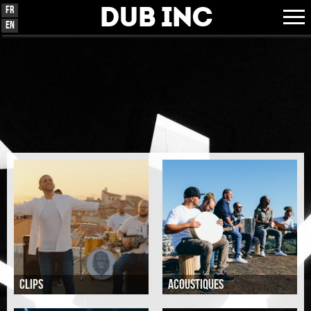
Dub Inc
Fr
En
Clips
AcoustiQUES