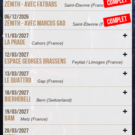
COMPLET
Zénith - avec FATBABS
Saint-Étienne
(France)
+
06/
12/
2026
COMPLET
Zénith - avec MARCUS GAD
Saint-Étienne
(France)
+
11/
03/
2027
La Prade
Cahors
(France)
+
12/
03/
2027
Espace Georges Brassens
Feytiat / Limoges
(France)
+
13/
03/
2027
Le Quattro
Gap
(France)
+
18/
03/
2027
Bierhübeli
Bern
(Switzerland)
+
19/
03/
2027
BAM
Metz
(France)
+
20/
03/
2027