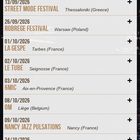
+
13/
09/
2026
Street Mode Festival
Thessaloniki
(Greece)
+
26/
09/
2026
Robrege Festival
Warsaw
(Poland)
+
01/
10/
2026
La Gespe
Tarbes
(France)
+
02/
10/
2026
Le Tube
Seignosse
(France)
+
03/
10/
2026
6MIC
Aix-en-Provence
(France)
+
08/
10/
2026
OM
Liège
(Belgium)
+
09/
10/
2026
Nancy Jazz Pulsations
Nancy
(France)