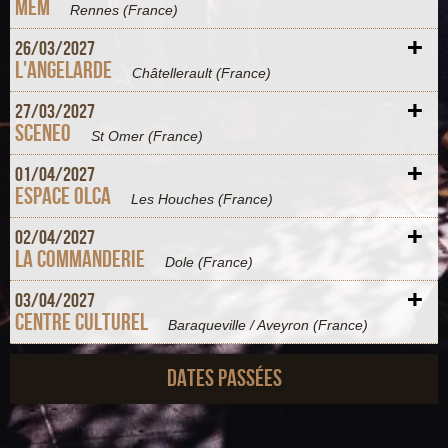
MEM
Rennes
(France)
+
26/
03/
2027
L'Angelarde
Châtellerault
(France)
+
27/
03/
2027
Sceneo
St Omer
(France)
+
01/
04/
2027
Espace Olca
Les Houches
(France)
+
02/
04/
2027
La Commanderie
Dole
(France)
+
03/
04/
2027
Centre Culturel
Baraqueville / Aveyron
(France)
Dates passées