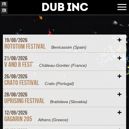
Dub Inc
Fr
En
+
19/
08/
2026
Rototom Festival
Benicassim
(Spain)
+
21/
08/
2026
V and B Fest'
Château-Gontier
(France)
+
26/
08/
2026
Crato Festival
Crato
(Portugal)
+
28/
08/
2026
Uprising Festival
Bratislava
(Slovakia)
+
12/
09/
2026
Gagarin 205
Athens
(Greece)