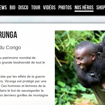
ews
Bio
Disco
Tour
Vidéos
Photos
Nos héros
Sho
IRUNGA
 du Congo
au patrimoine mondial de
 grande biodiversité de tout le
tée par les effets de la guerre
ns, Virunga est protégé par une
. Ces hommes et femmes de la
 dans le but de sauvegarder la
les derniers gorilles de montagne