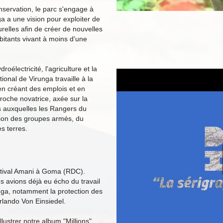
onservation, le parc s'engage à
a a une vision pour exploiter de
elles afin de créer de nouvelles
abitants vivant à moins d'une
roélectricité, l'agriculture et la
ional de Virunga travaille à la
en créant des emplois et en
roche novatrice, axée sur la
s auxquelles les Rangers du
ison des groupes armés, du
s terres.
stival Amani à Goma (RDC).
s avions déjà eu écho du travail
nga, notamment la protection des
rlando Von Einsiedel.
illustrer notre album "Millions"